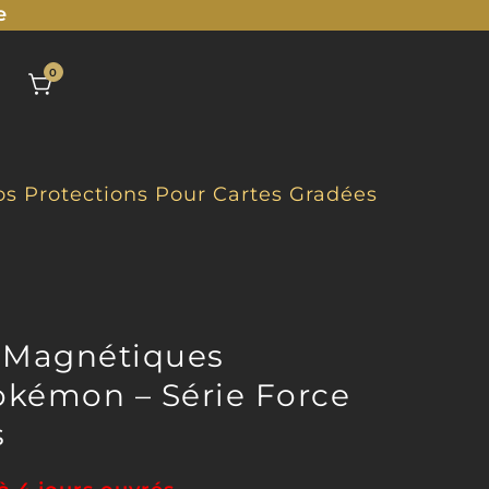
e
0
s Protections Pour Cartes Gradées
s Magnétiques
Pokémon – Série Force
s