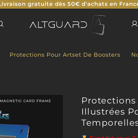
Livraison gratuite dès 50€ d'achats en Franc
Protections Illustrées pour TCG
ALTGUARD
Protections Pour Artset De Boosters
No
Protection
Illustrées 
Temporelle