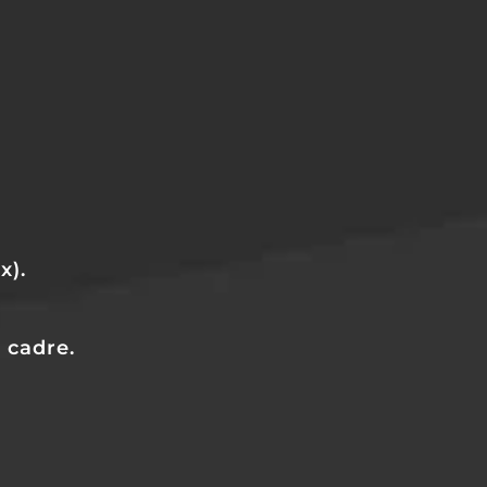
x).
 cadre.