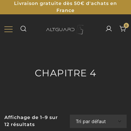
Livraison gratuite dès 50€ d'achats en
France
0
Protections Illustrées pour TCG
ALTGUARD
CHAPITRE 4
Affichage de 1–9 sur
12 résultats