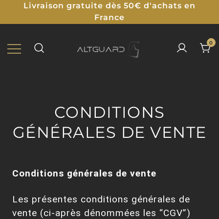
Livraison gratuite dès 50€ d'achats en
France
0
Protections Illustrées pour TCG
ALTGUARD
CONDITIONS
GÉNÉRALES DE VENTE
Conditions générales de vente
Les présentes conditions générales de
vente (ci-après dénommées les “CGV”)