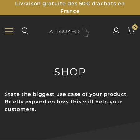
Livraison gratuite dès 50€ d'achats en
France
0
Protections Illustrées pour TCG
ALTGUARD
SHOP
State the biggest use case of your product.
Briefly expand on how this will help your
customers.