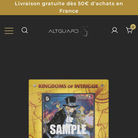
Livraison gratuite dès 50€ d'achats en
France
0
Protections Illustrées pour TCG
ALTGUARD