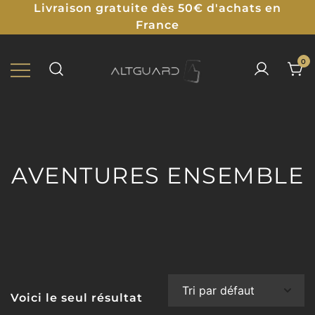
Livraison gratuite dès 50€ d'achats en
France
0
Protections Illustrées pour TCG
ALTGUARD
AVENTURES ENSEMBLE
Voici le seul résultat