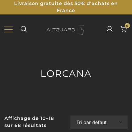
Livraison gratuite dès 50€ d'achats en
France
0
Protections Illustrées pour TCG
ALTGUARD
LORCANA
Affichage de 10–18
sur 68 résultats