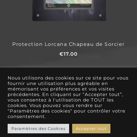
Protection Lorcana Chapeau de Sorcier
€
17.00
Nous utilisons des cookies sur ce site pour vous
←
1
2
3
4
5
6
7
fournir une utilisation plus agréable en
mémorisant vos préférences et vos visites
8
→
précédentes. En cliquant sur “Accepter tout”,
vous consentez à l'utilisation de TOUT les
cookies. Vous pouvez vous rendre sur
"Paramètres des cookies" pour contrôler votre
consentement.
© 2026 AltGuard
Paramètres des Cookies
Accepter tout